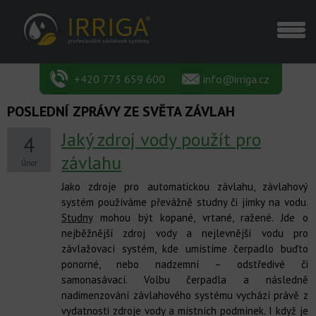
+420 773 659 600
info@irriga.cz
POSLEDNÍ ZPRÁVY ZE SVĚTA ZÁVLAH
Jaký zdroj vody použít pro
4
závlahu
Únor
Jako zdroje pro automatickou závlahu, závlahový
systém používáme převážně studny či jímky na vodu.
Studny
mohou být kopané, vrtané, ražené. Jde o
nejběžnější zdroj vody a nejlevnější vodu pro
závlažovací systém, kde umístíme čerpadlo buďto
ponorné, nebo nadzemní – odstředivé či
samonasávací. Volbu čerpadla a následně
nadimenzování závlahového systému vychází právě z
vydatnosti zdroje vody a místních podmínek. I když je