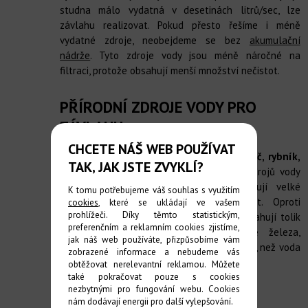
studna málo vydatná v desetinách litrů/sec, lze
závlahu realizovat. Pokud přesto řešíme i méně
vydatné zdroje, neobejdeme se bez
akumulační
nádrže
. Tyto zdroje vody jsou méně náročné na
filtraci, protože obsahují menší množství nečistot.
PŘÍRODNÍ ZDROJE VODY PRO
ZÁVLAHU
CHCETE NÁŠ WEB POUŽÍVAT
Zdroj vody nám může posloužit i vodoteč, rybník,
TAK, JAK JSTE ZVYKLÍ?
nádrž s otevřenou hladinou.
U těchto zdrojů vody
bývá náročnější filtrace, protože obsahují velké
K tomu potřebujeme váš souhlas s využitím
množství převážně biologických nečistot. Oproti
cookies
, které se ukládají ve vašem
prohlížeči. Díky těmto statistickým,
studniční vodě mají zase výhodu, že neobsahují tolik
preferenčním a reklamním cookies zjistíme,
rozpuštěných látek (měkčí voda, méně železa,
jak náš web používáte, přizpůsobíme vám
manganu a dalších) a voda má vyšší teplotu, než voda
zobrazené informace a nebudeme vás
studniční.
obtěžovat nerelevantní reklamou. Můžete
také pokračovat pouze s cookies
nezbytnými pro fungování webu. Cookies
VODOVODNÍ ŘAD
nám dodávají energii pro další vylepšování.