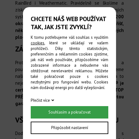
RainBird i Weathermatic. Pravidelně se školíme a
získané vědomosti aplikujeme do námi dodávaných
systémů. Našima rukama prošlo
více než 1 200
CHCETE NÁŠ WEB POUŽÍVAT
okrasných zahrad, přes 150 fotbalových hřišť,
TAK, JAK JSTE ZVYKLÍ?
několik golfových hřišť a více než 50 veřejných
ploch či parků
.
K tomu potřebujeme váš souhlas s využitím
cookies
, které se ukládají ve vašem
ZÁRUKA A GARANCE
prohlížeči. Díky těmto statistickým,
preferenčním a reklamním cookies zjistíme,
jak náš web používáte, přizpůsobíme vám
Protože poskytujeme profesionální služby a
zobrazené informace a nebudeme vás
používáme vybrané a osvědčené komponenty, můžeme
obtěžovat nerelevantní reklamou. Můžete
našim zákazníkům poskytnout dlouhé garance, a to
také pokračovat pouze s cookies
nezbytnými pro fungování webu. Cookies
nejen na práci, ale i na dodaný materiál.
IRRIGA® je
nám dodávají energii pro další vylepšování.
certifikovaná instalační firma pro HUNTER TOP
PRÉMIUM
, a může tak poskytnout až
desetiletou
Přečíst více
garanci
na vybrané komponenty.
Souhlasím a pokračovat
VŠE PRO HOSPODAŘENÍ S VODOU
Přizpůsobit nastavení
Dodáváme a vyvíjíme kompletní systémy s