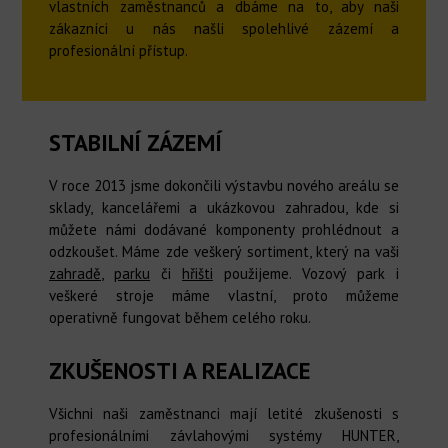
vlastních zaměstnanců a dbáme na to, aby naši
zákazníci u nás našli spolehlivé zázemí a
profesionální přístup.
STABILNÍ ZÁZEMÍ
V roce 2013 jsme dokončili výstavbu nového areálu se
sklady, kancelářemi a ukázkovou zahradou, kde si
můžete námi dodávané komponenty prohlédnout a
odzkoušet. Máme zde veškerý sortiment, který na vaši
zahradě
,
parku
či
hřišti
použijeme. Vozový park i
veškeré stroje máme vlastní, proto můžeme
operativně fungovat během celého roku.
ZKUŠENOSTI A REALIZACE
Všichni naši zaměstnanci mají letité zkušenosti s
profesionálními závlahovými systémy HUNTER,