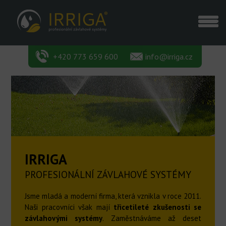
+420 773 659 600
info@irriga.cz
IRRIGA
PROFESIONÁLNÍ ZÁVLAHOVÉ SYSTÉMY
Jsme mladá a moderní firma, která vznikla v roce 2011.
Naši pracovníci však mají
třicetileté zkušenosti se
závlahovými systémy
. Zaměstnáváme až deset