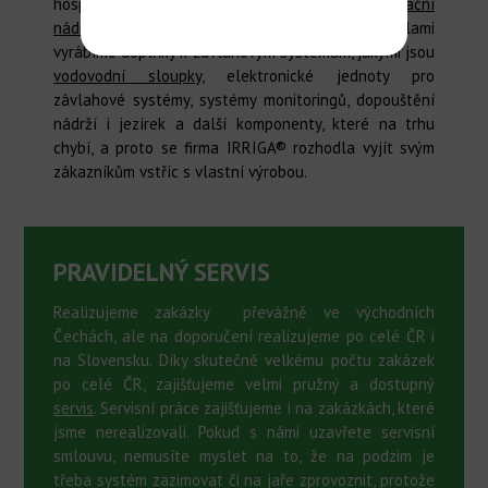
hospodařením s dešťovou vodou a
akumulační
nádrže
na dešťovou i pitnou vodu. Vlastními silami
vyrábíme doplňky k závlahovým systémům, jakými jsou
vodovodní sloupky
, elektronické jednoty pro
závlahové systémy, systémy monitoringů, dopouštění
nádrží i jezírek a další komponenty, které na trhu
chybí, a proto se firma IRRIGA® rozhodla vyjít svým
zákazníkům vstříc s vlastní výrobou.
PRAVIDELNÝ SERVIS
Realizujeme zakázky převážně ve východních
Čechách, ale na doporučení realizujeme po celé ČR i
na Slovensku. Díky skutečně velkému počtu zakázek
po celé ČR, zajišťujeme velmi pružný a dostupný
servis
. Servisní práce zajišťujeme i na zakázkách, které
jsme nerealizovali. Pokud s námi uzavřete servisní
smlouvu, nemusíte myslet na to, že na podzim je
třeba systém zazimovat či na jaře zprovoznit, protože