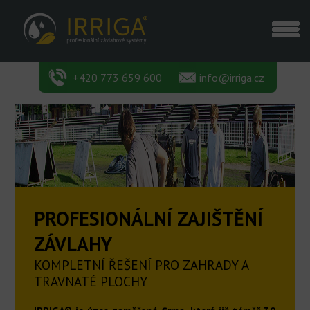
+420 773 659 600
info@irriga.cz
PROFESIONÁLNÍ ZAJIŠTĚNÍ
ZÁVLAHY
KOMPLETNÍ ŘEŠENÍ PRO ZAHRADY A
TRAVNATÉ PLOCHY