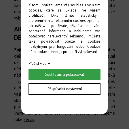
zahradou souvisí i zahradní osvětlení, proto
K tomu potřebujeme váš souhlas s využitím
cookies
, které se ukládají ve vašem
navrhujeme a zajišťujeme i toto oblíbené doplňkové
prohlížeči. Díky těmto statistickým,
vybavení.
preferenčním a reklamním cookies zjistíme,
jak náš web používáte, přizpůsobíme vám
AKUMULAČNÍ NÁDRŽE A
zobrazené informace a nebudeme vás
DEŠŤOVÁ VODA
obtěžovat nerelevantní reklamou. Můžete
také pokračovat pouze s cookies
nezbytnými pro fungování webu. Cookies
Zajišťujeme dodávky systémů pro hospodaření s
nám dodávají energii pro další vylepšování.
dešťovými vodami -
akumulační nádrže
, což velmi
úzce souvisí se zavlažováním. Zajišťujeme distribuci
Přečíst více
nádrží TITAN AQUA společnosti Kingspan. Tyto
Souhlasím a pokračovat
nádrže jsme z celé řady konkurenčních výrobků
vyhodnotili jako skutečně nejkvalitnější výrobek
dodávaný na český trh. Nádrže vám vybavíme dle
Přizpůsobit nastavení
vašich požadavků, navrhneme ucelený systém
skladování a
využití dešťových vod
ve shodě s
platnou legislativou. Nádrže máme skladem, dodací
lhůta je 2-3 dny. Pro tyto systémy zajišťujeme
také
servis
.